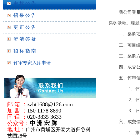
中 标 公 告
我公司受
招 采 公 告
采购活动。现就
更 正 公 告
一、采购
澄 清 答 疑
二、项目编号：
招 标 指 南
三、采购
评审专家入库申请
四、成交
五、评审
1、评
2、
邮 箱 ：
zzht1688@126.com
加 盟 ：
150 1178 8890
3、
固 话 ：
020-3835 3633
六、成交
公众号：
中 洲 宏 腾
地 址：
广州市黄埔区开泰大道归谷科
1、
技园28号