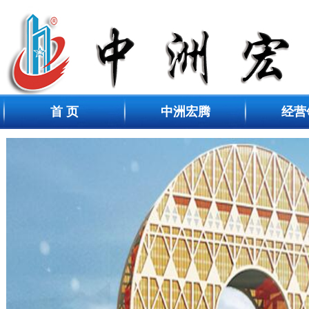
首 页
中洲宏腾
经营