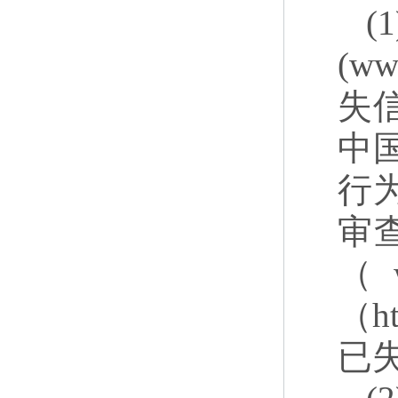
(w
失
中国
行
审
（w
（h
已