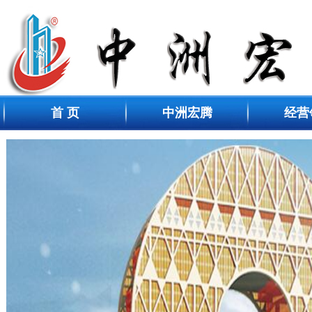
首 页
中洲宏腾
经营