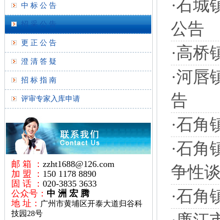
·
石城
中 标 公 告
公告
招 采 公 告
更 正 公 告
·
高桥
澄 清 答 疑
·
河唇
招 标 指 南
告
评审专家入库申请
·
石角
·
石角
邮 箱 ：
zzht1688@126.com
争性
加 盟 ：
150 1178 8890
固 话 ：
020-3835 3633
·
石角
公众号：
中 洲 宏 腾
地 址：
广州市黄埔区开泰大道归谷科
技园28号