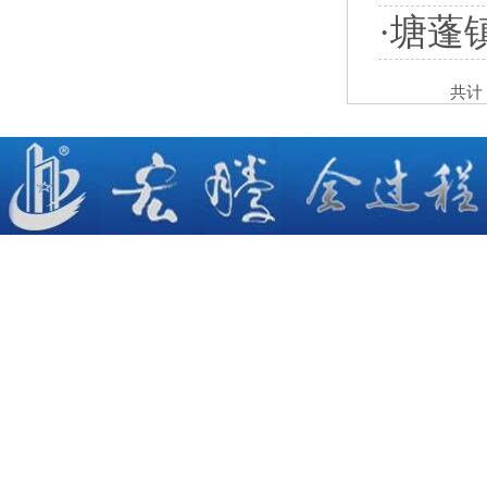
·
塘蓬
共计