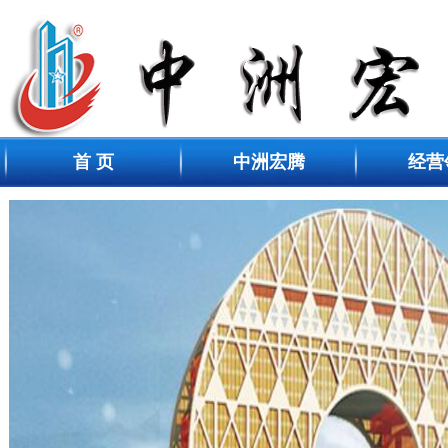
首 页
中洲宏腾
经营