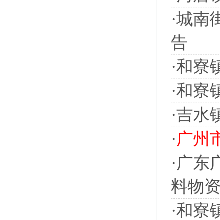
·
城南
告
·
和寮
·
和寮
·
吉水
·
广州
·
广东广
料物
·
和寮