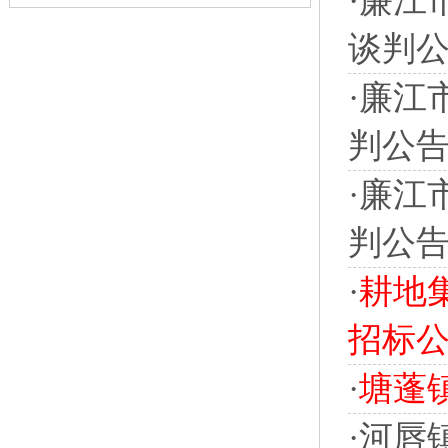
·
廉江
谈判
·
廉江
判公
·
廉江
判公
·
耕地
招标
·
塘蓬
·
河唇